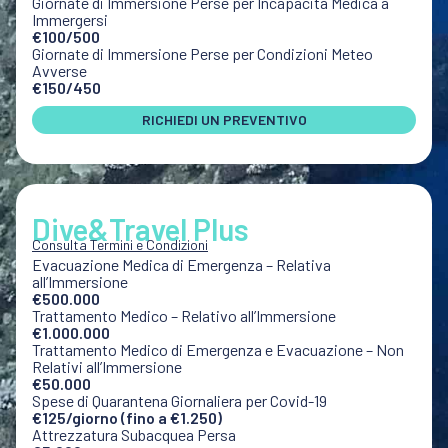
Giornate di Immersione Perse per Incapacità Medica a
Immergersi
€100/500
Giornate di Immersione Perse per Condizioni Meteo
Avverse
€150/450
RICHIEDI UN PREVENTIVO
Dive&Travel Plus
Consulta Termini e Condizioni
Evacuazione Medica di Emergenza – Relativa
all’Immersione
€500.000
Trattamento Medico – Relativo all’Immersione
€1.000.000
Trattamento Medico di Emergenza e Evacuazione – Non
Relativi all’Immersione
€50.000
Spese di Quarantena Giornaliera per Covid-19
€125/giorno (fino a €1.250)
Attrezzatura Subacquea Persa