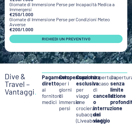
Giornate di Immersione Perse per Incapacità Medica a
Immergersi
€250/1.000
Giornate di Immersione Perse per Condizioni Meteo
Avverse
€200/1.000
RICHIEDI UN PREVENTIVO
Dive &
Pagamento
Compensazione
Copertura
Copertura
Copertur
Travel –
diretto
per i
esclusiva
in caso
senza
ai
giorni
per
di
limite
Vantaggi
.
fornitori
di
viaggi
cancellazione
di
medici
immersione
in
o
profondi
persi
crociera
interruzione
subacquea
del
(Liveaboard)
viaggio