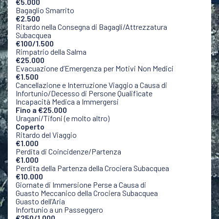
€5.000
Bagaglio Smarrito
€2.500
Ritardo nella Consegna di Bagagli/Attrezzatura
Subacquea
€100/1.500
Rimpatrio della Salma
€25.000
Evacuazione d’Emergenza per Motivi Non Medici
€1.500
Cancellazione e Interruzione Viaggio a Causa di
Infortunio/Decesso di Persone Qualificate
Incapacità Medica a Immergersi
Fino a €25.000
Uragani/Tifoni (e molto altro)
Coperto
Ritardo del Viaggio
€1.000
Perdita di Coincidenze/Partenza
€1.000
Perdita della Partenza della Crociera Subacquea
€10.000
Giornate di Immersione Perse a Causa di
Guasto Meccanico della Crociera Subacquea
Guasto dell’Aria
Infortunio a un Passeggero
€250/1.000