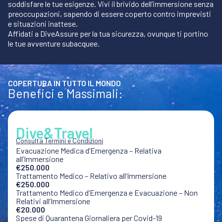
soddisfare le tue esigenze. Vivi il brivido dell’immersione senza
preoccupazioni, sapendo di essere coperto contro imprevisti
e situazioni inattese.
Affidati a DiveAssure per la tua sicurezza, ovunque ti portino
le tue avventure subacquee.
COPERTURA IN TUTTO IL MONDO
Benefici e Massimali:
Dive&Travel
Consulta Termini e Condizioni
Evacuazione Medica d’Emergenza – Relativa
all’Immersione
€250.000
Trattamento Medico – Relativo all’Immersione
€250.000
Trattamento Medico d’Emergenza e Evacuazione – Non
Relativi all’Immersione
€20.000
Spese di Quarantena Giornaliera per Covid-19