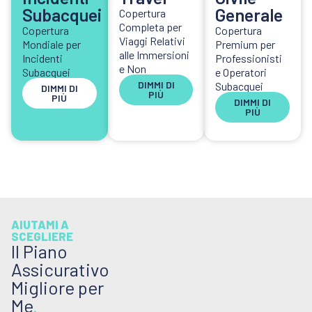
Subacquei
Generale
Copertura
Completa per
Copertura
Copertura
Viaggi Relativi
Mondiale per
Premium per
alle Immersioni
Incidenti
Professionisti
e Non
Subacquei
e Operatori
DIMMI DI
Subacquei
DIMMI DI
PIÙ
PIÙ
DIMMI DI
PIÙ
AIUTAMI A
SCEGLIERE
Il Piano
Assicurativo
Migliore per
Me
.