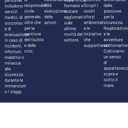
responsabilità
ed
Scopri i
dalla
formarsi e
includono
civile
esecuzione
nostri
passione
restare
servizi
generale,
delle
sforzi
per la
aggiornati
medici, di
oltre che
azioni.
ambientali
sicurezza,
sulle
soccorso
per la
e le
l’esplorazion
ultime
e di
gestione
iniziative
e le
novità del
evacuazione
del rischio
che
avventure
settore.
in caso di
e delle
supportiamo.
sottomarine
incidenti,
crisi.
Coltiviamo
infortuni,
un senso
malattie o
di
minacce
appartenenz
alla
sopra e
sicurezza
sotto il
durante le
mare.
immersioni
o i viaggi.