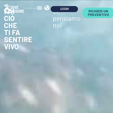
FAI
Ci
RICHIEDI UN
PREVENTIVO
CIÒ
pensiamo
CHE
noi
.
TI FA
SENTIRE
VIVO