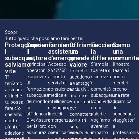
Scopri
Tutto quello che possiamo fare per te
.
Proteggiamo
Copriamo
Forniamo
Offriamo
Facciamo
Siamo
i
il
assistenza
un
la
una
subacquei,
settore
d’emergenza
grande
differenza
comunità
salviamo
valore
I principali
Accesso
Siamo la
Il nostro
vite
operatori
24/7/365
tua rete di
team e i
I membri
e agenzie
ai nostri
sicurezza
nostri
accedono
Ti
di
servizi di
e
membri
a vantaggi
teniamo
formazione
consulenza
comunità
creano
esclusivi,
al sicuro
subacquea
medica e
subacquea.
una rete
risorse e
affinché
del mondo
intelligence
Condividiamo
dinamica
opportunità
tu possa
si
di viaggio,
i tuoi
di
per
fare ciò
affidano a
linee di
valori e
subacquei,
connettersi
che ami. I
DiveAssure
emergenza
vogliamo
viaggiatori
con altri
nostri
per la loro
con
avere un
e
sub,
piani di
assicurazione
pianificazione,
impatto
professionis
condividere
adesione
di
coordinamento
positivo.
accomunati
esperienze,
personali