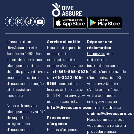
L’association
Service clientèle
Déposer une
DiveAssure a été
Pour toute question
réclamation
fondée en 1999 dans
non urgente,
Cliquez ici
pour
le but de fournir aux
contactez notre
obtenir des
plongeurs tout ce
équipe d’assistance
instructions sur le
dont ils peuvent avoir
au
+1-866-898-0921
dépôt d’une demande
besoin en matière
ou
+49-3222-109-
d’indemnisation. Si
d’assurance plongée
5966
pendant les
vous avez besoin
et d’assistance
heures de bureau, de
d’aide pour déposer
médicale.
9h à 17h, ou envoyez-
votre demande,
nous un courriel à
envoyez-nous un
Nous offrons aux
info@diveassure.com
courriel à l’adresse
.
plongeurs une variété
claims@diveassure.co
de superbes
Procédures
Nous sommes là pour
programmes
d’urgence
vous aider à rendre la
d’assurance et
En cas d’urgence,
procédure aussi