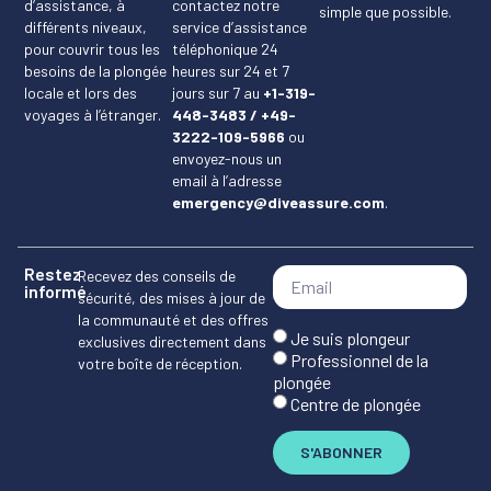
d’assistance, à
contactez notre
simple que possible.
différents niveaux,
service d’assistance
pour couvrir tous les
téléphonique 24
besoins de la plongée
heures sur 24 et 7
locale et lors des
jours sur 7 au
+1-319-
voyages à l’étranger.
448-3483 / +49-
3222-109-5966
ou
envoyez-nous un
email à l’adresse
emergency@diveassure.com
.
Restez
Recevez des conseils de
informé
sécurité, des mises à jour de
la communauté et des offres
Je suis plongeur
exclusives directement dans
Professionnel de la
votre boîte de réception.
plongée
Centre de plongée
S'ABONNER