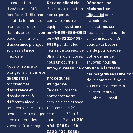
L’association
Service clientèle
Déposer une
DiveAssure a été
Pour toute question
réclamation
fondée en 1999 dans
non urgente,
Cliquez ici
pour
le but de fournir aux
contactez notre
obtenir des
plongeurs tout ce
équipe d’assistance
instructions sur le
dont ils peuvent avoir
au
+1-866-898-0921
dépôt d’une demande
besoin en matière
ou
+49-3222-109-
d’indemnisation. Si
d’assurance plongée
5966
pendant les
vous avez besoin
et d’assistance
heures de bureau, de
d’aide pour déposer
médicale.
9h à 17h, ou envoyez-
votre demande,
nous un courriel à
envoyez-nous un
Nous offrons aux
info@diveassure.com
courriel à l’adresse
.
plongeurs une variété
claims@diveassure.co
de superbes
Procédures
Nous sommes là pour
programmes
d’urgence
vous aider à rendre la
d’assurance et
En cas d’urgence,
procédure aussi
d’assistance, à
contactez notre
simple que possible.
différents niveaux,
service d’assistance
pour couvrir tous les
téléphonique 24
besoins de la plongée
heures sur 24 et 7
locale et lors des
jours sur 7 au
+1-319-
voyages à l’étranger.
448-3483 / +49-
3222-109-5966
ou