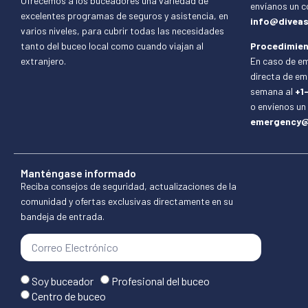
Ofrecemos a los buceadores una variedad de
envíanos un c
excelentes programas de seguros y asistencia, en
info@diveas
varios niveles, para cubrir todas las necesidades
tanto del buceo local como cuando viajan al
Procedimien
extranjero.
En caso de em
directa de eme
semana al
+1
o envíenos un
emergency@
Manténgase informado
Reciba consejos de seguridad, actualizaciones de la
comunidad y ofertas exclusivas directamente en su
bandeja de entrada.
Soy buceador
Profesional del buceo
Centro de buceo