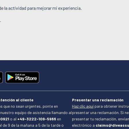
de la actividad para mejorar mi experiencia.
.
tención al cliente
Presentar una reclamación
s que no sean urgentes, ponte en
Haz clic aquí
para obtener instr
nuestro equipo de asistencia llamando al
presentar una reclamación. Si n
-0921
o al
+49-3222-109-5966
en
presentar tu reclamación, envía
l de 9 de la mañana a 5 de la tarde o
electrónico a
claims@diveassu