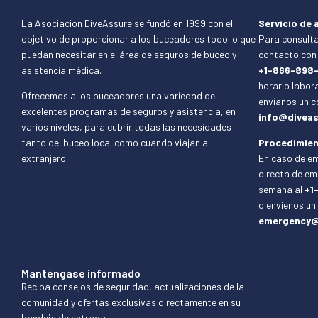
La Asociación DiveAssure se fundó en 1999 con el
Servicio de a
objetivo de proporcionar a los buceadores todo lo que
Para consulta
puedan necesitar en el área de seguros de buceo y
contacto con 
asistencia médica.
+1-866-898
horario labora
Ofrecemos a los buceadores una variedad de
envíanos un c
excelentes programas de seguros y asistencia, en
info@diveas
varios niveles, para cubrir todas las necesidades
tanto del buceo local como cuando viajan al
Procedimien
extranjero.
En caso de em
directa de eme
semana al
+1
o envíenos un
emergency@
Manténgase informado
Reciba consejos de seguridad, actualizaciones de la
comunidad y ofertas exclusivas directamente en su
bandeja de entrada.