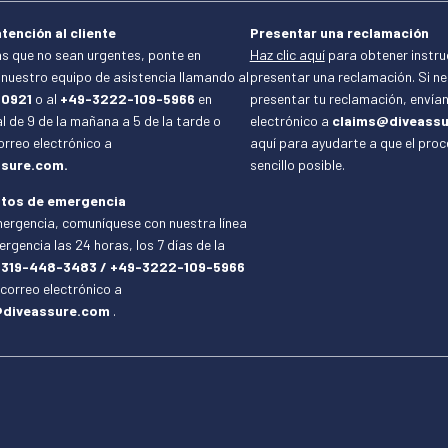
tención al cliente
Presentar una reclamación
s que no sean urgentes, ponte en
Haz clic aquí
para obtener instr
nuestro equipo de asistencia llamando al
presentar una reclamación. Si n
-0921
o al
+49-3222-109-5966
en
presentar tu reclamación, envía
l de 9 de la mañana a 5 de la tarde o
electrónico a
claims@diveassu
orreo electrónico a
aquí para ayudarte a que el pro
sure.com.
sencillo posible.
tos de emergencia
ergencia, comuníquese con nuestra línea
rgencia las 24 horas, los 7 días de la
-319-448-3483 / +49-3222-109-5966
 correo electrónico a
diveassure.com
.