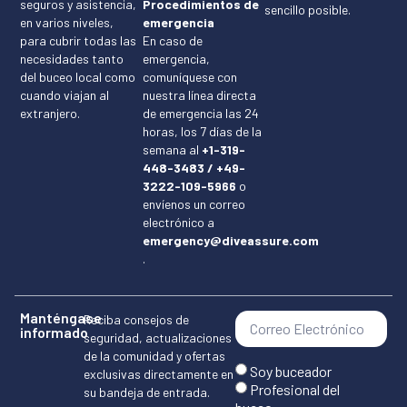
seguros y asistencia,
Procedimientos de
sencillo posible.
en varios niveles,
emergencia
para cubrir todas las
En caso de
necesidades tanto
emergencia,
del buceo local como
comuníquese con
cuando viajan al
nuestra línea directa
extranjero.
de emergencia las 24
horas, los 7 días de la
semana al
+1-319-
448-3483 / +49-
3222-109-5966
o
envíenos un correo
electrónico a
emergency@diveassure.com
.
Manténgase
Reciba consejos de
informado
seguridad, actualizaciones
de la comunidad y ofertas
Soy buceador
exclusivas directamente en
Profesional del
su bandeja de entrada.