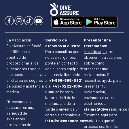
La Asociación
Servicio de
Presentar una
DiveAssure se fundó
atención al cliente
reclamación
en 1999 con el
Para consultas que
Haz clic aquí
para
objetivo de
no sean urgentes,
obtener instrucciones
proporcionar a los
ponte en contacto
sobre cómo
buceadores todo lo
con nuestro equipo de
presentar una
que puedan necesitar
asistencia llamando
reclamación. Si
en el área de seguros
al
+1-866-898-0921
necesitas ayuda para
de buceo y asistencia
o al
+49-3222-109-
presentar tu
médica.
5966
en horario
reclamación,
laboral de 9 de la
envíanos un correo
Ofrecemos a los
mañana a 5 de la
electrónico a
buceadores una
tarde o envíanos un
claims@diveassure.co
variedad de
correo electrónico a
Estamos aquí para
excelentes
info@diveassure.com.
ayudarte a que el
programas de
proceso sea lo más