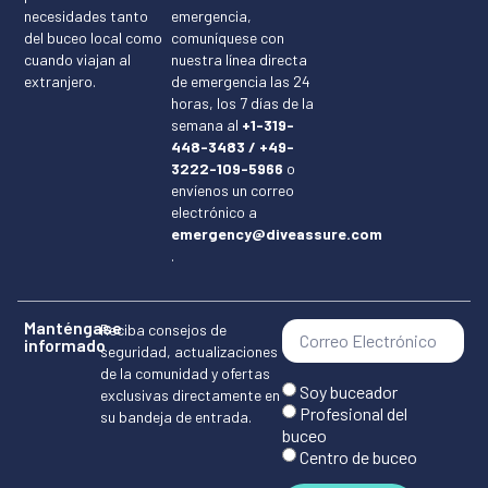
necesidades tanto
emergencia,
del buceo local como
comuníquese con
cuando viajan al
nuestra línea directa
extranjero.
de emergencia las 24
horas, los 7 días de la
semana al
+1-319-
448-3483 / +49-
3222-109-5966
o
envíenos un correo
electrónico a
emergency@diveassure.com
.
Manténgase
Reciba consejos de
informado
seguridad, actualizaciones
de la comunidad y ofertas
Soy buceador
exclusivas directamente en
Profesional del
su bandeja de entrada.
buceo
Centro de buceo