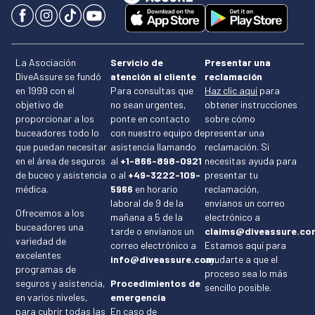
La Asociación
Servicio de
Presentar una
DiveAssure se fundó
atención al cliente
reclamación
en 1999 con el
Para consultas que
Haz clic aquí
para
objetivo de
no sean urgentes,
obtener instrucciones
proporcionar a los
ponte en contacto
sobre cómo
buceadores todo lo
con nuestro equipo de
presentar una
que puedan necesitar
asistencia llamando
reclamación. Si
en el área de seguros
al
+1-866-898-0921
necesitas ayuda para
de buceo y asistencia
o al
+49-3222-109-
presentar tu
médica.
5966
en horario
reclamación,
laboral de 9 de la
envíanos un correo
Ofrecemos a los
mañana a 5 de la
electrónico a
buceadores una
tarde o envíanos un
claims@diveassure.co
variedad de
correo electrónico a
Estamos aquí para
excelentes
info@diveassure.com.
ayudarte a que el
programas de
proceso sea lo más
seguros y asistencia,
Procedimientos de
sencillo posible.
en varios niveles,
emergencia
para cubrir todas las
En caso de