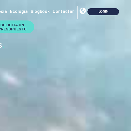
sía
Ecología
Blogbook
Contactar
SOLICITA UN
PRESUPUESTO
s
.