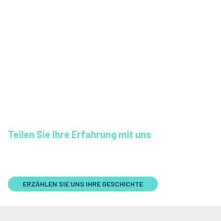
emergency@diveassure.c
senden.
3. Sprechen Sie mit einem
Experten und erhalten Sie
bei Bedarf eine
Zahlungsgarantie für
medizinische Leistungen.
4. Reichen Sie ggf. eine
Schadensmeldung zur
Erstattung ein.
Teilen Sie Ihre Erfahrung mit uns
ERZÄHLEN SIE UNS IHRE GESCHICHTE