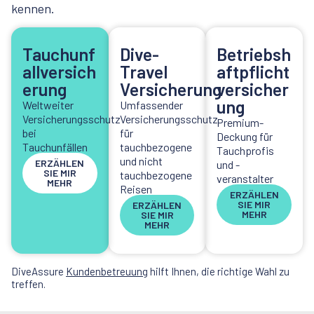
kennen.
Tauchunf
Dive-
Betriebsh
allversich
Travel
aftpflicht
erung
Versicherung
versicher
ung
Weltweiter
Umfassender
Versicherungsschutz
Versicherungsschutz
Premium-
bei
für
Deckung für
Tauchunfällen
tauchbezogene
Tauchprofis
und nicht
ERZÄHLEN
und -
SIE MIR
tauchbezogene
veranstalter
MEHR
Reisen
ERZÄHLEN
SIE MIR
ERZÄHLEN
MEHR
SIE MIR
MEHR
DiveAssure
Kundenbetreuung
hilft Ihnen, die richtige Wahl zu
treffen.