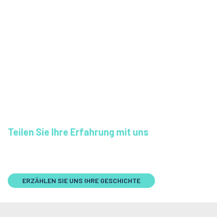
emergency@diveassure.c
senden.
3. Sprechen Sie mit einem
Experten und erhalten Sie
bei Bedarf eine
Zahlungsgarantie für
medizinische Leistungen.
4. Reichen Sie ggf. eine
Schadensmeldung zur
Erstattung ein.
Teilen Sie Ihre Erfahrung mit uns
ERZÄHLEN SIE UNS IHRE GESCHICHTE