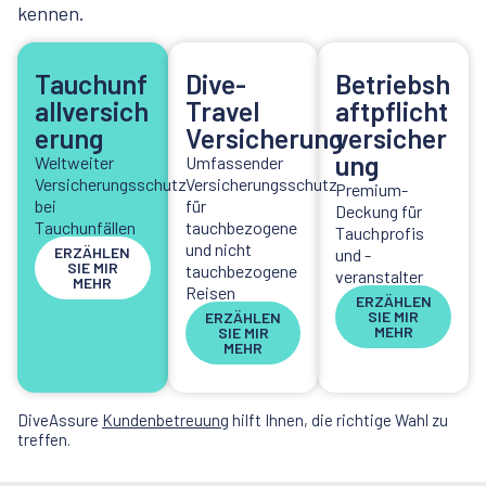
kennen.
Tauchunf
Dive-
Betriebsh
allversich
Travel
aftpflicht
erung
Versicherung
versicher
ung
Weltweiter
Umfassender
Versicherungsschutz
Versicherungsschutz
Premium-
bei
für
Deckung für
Tauchunfällen
tauchbezogene
Tauchprofis
und nicht
ERZÄHLEN
und -
SIE MIR
tauchbezogene
veranstalter
MEHR
Reisen
ERZÄHLEN
SIE MIR
ERZÄHLEN
MEHR
SIE MIR
MEHR
DiveAssure
Kundenbetreuung
hilft Ihnen, die richtige Wahl zu
treffen.