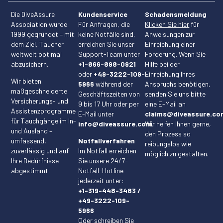
Die DiveAssure
Kundenservice
Schadensmeldung
Association wurde
Für Anfragen, die
Klicken Sie hier
für
1999 gegründet – mit
keine Notfälle sind,
Anweisungen zur
dem Ziel, Taucher
erreichen Sie unser
Einreichung einer
weltweit optimal
Support-Team unter
Forderung. Wenn Sie
abzusichern.
+1-866-898-0921
Hilfe bei der
oder
+49-3222-109-
Einreichung Ihres
Wir bieten
5966
während der
Anspruchs benötigen,
maßgeschneiderte
Geschäftszeiten von
senden Sie uns bitte
Versicherungs- und
9 bis 17 Uhr oder per
eine E-Mail an
Assistenzprogramme
E-Mail unter
claims@diveassure.co
für Tauchgänge im In-
info@diveassure.com.
Wir helfen Ihnen gerne,
und Ausland –
den Prozess so
umfassend,
Notfallverfahren
reibungslos wie
zuverlässig und auf
Im Notfall erreichen
möglich zu gestalten.
Ihre Bedürfnisse
Sie unsere 24/7-
abgestimmt.
Notfall-Hotline
jederzeit unter:
+1-319-448-3483 /
+49-3222-109-
5966
Oder schreiben Sie