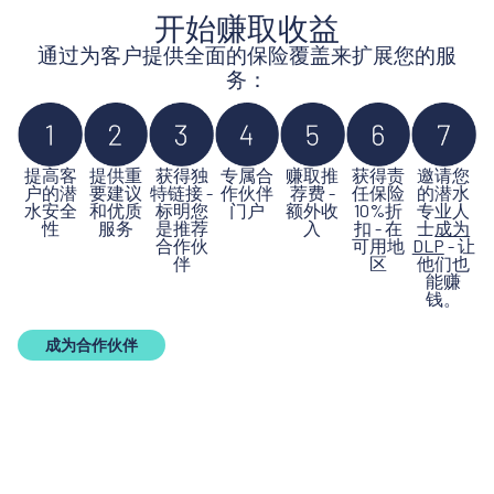
开始赚取收益
通过为客户提供全面的保险覆盖来扩展您的服
务：
提高客
提供重
获得独
专属合
赚取推
获得责
邀请您
户的潜
要建议
特链接 -
作伙伴
荐费 -
任保险
的潜水
水安全
和优质
标明您
门户
额外收
10%折
专业人
性
服务
是推荐
入
扣 - 在
士
成为
合作伙
可用地
DLP
- 让
伴
区
他们也
能赚
钱。
成为合作伙伴