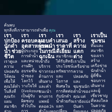
ค้นพบ
ทุกสิ่งที่เราสามารถทำเพื่อ
คุณ
เรา
เรา
เรา
เรา
เรา
เราเป็น
ปกป้อง
ครอบคลุม
มอบคำ
เสนอ
สร้าง
ชุมชน
นักดำ
อุตสาหกรรม
แนะนำ
ราคาที่
ความ
ทีมและ
น้ำ ช่วย
ในกรณี
ดีเยี่ยม
แตก
สมาชิก
ผู้ประกอบ
ชีวิต
ฉุกเฉิน
ต่าง
ของเรา
การดำน้ำ
สมาชิกจะ
สร้าง
และหน่วย
ได้รับสิทธิ
เราดูแล
เข้าถึง
เราเป็น
เครือข่าย
งานฝึก
ประโยชน์
ความ
บริการ
เครือข่าย
นักดำน้ำ
อบรมชั้น
ทรัพยากร
ปลอดภัย
ข่าวกรอง
ความ
ผู้ที่ชื่น
นำของ
และ
ให้คุณ
ด้านการ
ปลอดภัย
ชอบการ
โลกไว้
โอกาส
เพื่อให้
เดินทาง
และ
เดินทาง
วางใจให้
พิเศษใน
คุณได้ทำ
และคำ
ชุมชนนัก
และผู้
DiveAssure
การติดต่อ
ในสิ่งที่
แนะนำ
ดำน้ำของ
เชี่ยวชาญ
เป็นผู้รับ
กับนักดำ
คุณรัก
ทางการ
คุณ แต่
ที่หลงใหล
ผิดชอบ
น้ำด้วยกัน
แผน
แพทย์
เรายังแบ่ง
ในความ
ทั่วไปใน
แลก
สมาชิก
ตลอด 24
ปันค่า
ปลอดภัย
การ
เปลี่ยน
ส่วน
ชั่วโมงทุก
นิยมของ