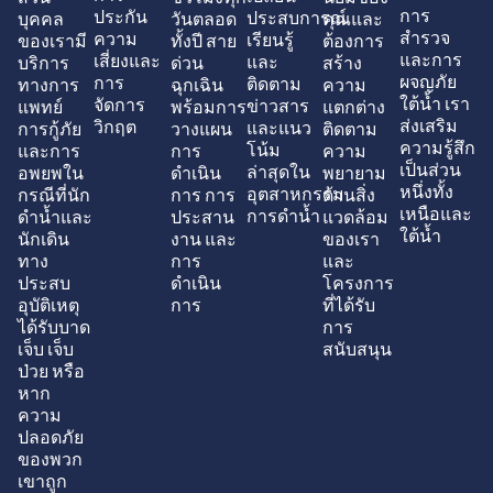
การ
ประกัน
ประสบการณ์
บุคคล
วันตลอด
คุณและ
สำรวจ
ความ
เรียนรู้
ของเรามี
ทั้งปี สาย
ต้องการ
และการ
เสี่ยงและ
และ
บริการ
ด่วน
สร้าง
ผจญภัย
การ
ติดตาม
ทางการ
ฉุกเฉิน
ความ
ใต้น้ำ เรา
จัดการ
ข่าวสาร
แพทย์
พร้อมการ
แตกต่าง
ส่งเสริม
วิกฤต
และแนว
การกู้ภัย
วางแผน
ติดตาม
ความรู้สึก
โน้ม
และการ
การ
ความ
เป็นส่วน
ล่าสุดใน
อพยพใน
ดำเนิน
พยายาม
หนึ่งทั้ง
อุตสาหกรรม
กรณีที่นัก
การ การ
ด้านสิ่ง
เหนือและ
การดำน้ำ
ดำน้ำและ
ประสาน
แวดล้อม
ใต้น้ำ
นักเดิน
งาน และ
ของเรา
ทาง
การ
และ
ประสบ
ดำเนิน
โครงการ
อุบัติเหตุ
การ
ที่ได้รับ
ได้รับบาด
การ
เจ็บ เจ็บ
สนับสนุน
ป่วย หรือ
หาก
ความ
ปลอดภัย
ของพวก
เขาถูก