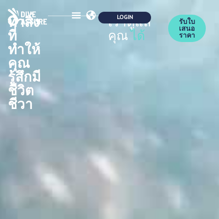
ทำสิ่ง
เราดูแล
รับใบ
เสนอ
ที่
คุณ
ได้
ความปลอดภัย
ความร่วมมือ
การเป็นสมาชิก
ราคา
ทำให้
คุณ
รู้สึกมี
ชีวิต
ชีวา