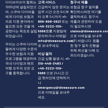
다이브어슈어 협회는
고객 서비스
청구서 제출
1999년에 설립되었으
긴급하지 않은 문의는
보험금 청구 절차를
며, 스쿠버 다이버들
업무 시간 오전 9시부
확인하시려면 여기를
에게 다이빙 보험과
터 오후 5시까지
+1-
클릭하세요
. 청구서
의료 지원 분야에서
866-898-0921
또는
제출과 관련하여 도움
필요한 모든 것을 제
+49-3222-109-
이 필요하시면
공한다는 목표로 설립
5966으로
지원팀에
claims@diveassure.co
되었습니다.
문의하거나 이메일(
으로 이메일을 보내주
info@diveassure.com
시기 바랍니다. 원활
)
우리는 스쿠버 다이버
로 보내주세요.
한 청구 절차 진행을
들에게 다양한 수준의
위해 최선을 다해 도
우수한 보험과 지원
비상 절차
와드리겠습니다.
프로그램을 제공하여
긴급 상황 발생 시,
+1-
국내 다이빙과 해외
319-448-3483 /
여행 모두의 모든 요
+49-3222-109-
구를 충족합니다.
5966
으로 24시간 긴
급 핫라인에 연락하거
나
emergency@diveassure.com
으로 이메일을 보내주
세요.