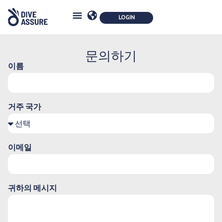
보험
안전
공동
회원 스토어
생태학
블로그북
문의하기
문의하기
이름
거주 국가
이메일
귀하의 메시지