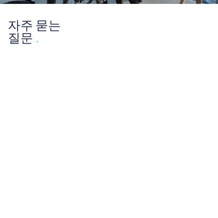
자주 묻는
질문
.