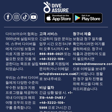
다이브어슈어 협회는
고객 서비스
청구서 제출
1999년에 설립되었으
긴급하지 않은 문의는
보험금 청구 절차를
며, 스쿠버 다이버들
업무 시간 오전 9시부
확인하시려면 여기를
에게 다이빙 보험과
터 오후 5시까지
+1-
클릭하세요
. 청구서
의료 지원 분야에서
866-898-0921
또는
제출과 관련하여 도움
필요한 모든 것을 제
+49-3222-109-
이 필요하시면
공한다는 목표로 설립
5966으로
지원팀에
claims@diveassure.co
되었습니다.
문의하거나 이메일(
으로 이메일을 보내주
info@diveassure.com
시기 바랍니다. 원활
)
우리는 스쿠버 다이버
로 보내주세요.
한 청구 절차 진행을
들에게 다양한 수준의
위해 최선을 다해 도
우수한 보험과 지원
비상 절차
와드리겠습니다.
프로그램을 제공하여
긴급 상황 발생 시,
+1-
국내 다이빙과 해외
319-448-3483 /
여행 모두의 모든 요
+49-3222-109-
구를 충족합니다.
5966
으로 24시간 긴