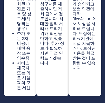
회원 ID
청구서를 제
가 승인되고
진료 기
출하시면 저
보험 약관에
록 및 청
희 팀에서 검
따라
구서(해
토합니다. 최
DiveAssure에
당되는
대한 빨리 처
서 보상을 처
경우)
리해 드리기
리해 드립니
추가 또
위해 최선을
다. 보상에는
는 2차
다하고 있습
의료기관에
비용에
니다. 추가 정
직접 지급하
대한 송
보가 필요하
거나, 보장된
장 또는
시면 직접 연
비용을 환급
영수증
락드리겠습
받는 것이 포
서비스
니다.
함될 수 있습
제공자
니다.
또는 의
료 시설
과의 모
든 서신