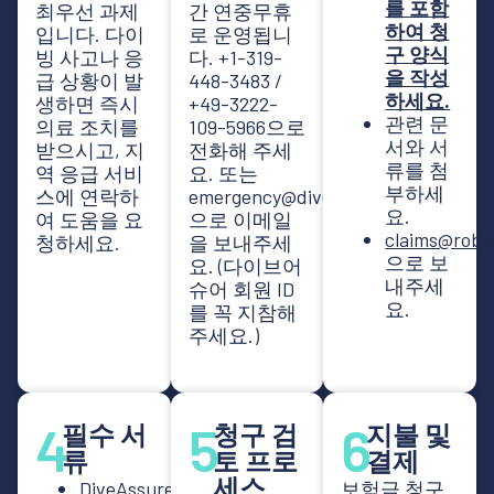
를 포함
최우선 과제
간 연중무휴
하여 청
입니다. 다이
로 운영됩니
구 양식
빙 사고나 응
다.
+1-319-
을 작성
급 상황이 발
448-3483
/
하세요.
생하면 즉시
+49-3222-
관련 문
의료 조치를
109-5966
으로
서와 서
받으시고, 지
전화해 주세
류를 첨
역 응급 서비
요. 또는
부하세
스에 연락하
emergency@diveassure.com
요.
여 도움을 요
으로 이메일
claims@robi
청하세요.
을 보내주세
으로 보
요. (다이브어
내주세
슈어 회원 ID
요.
를 꼭 지참해
주세요.)
4
5
6
필수 서
청구 검
지불 및
류
토 프로
결제
세스
DiveAssure
보험금 청구