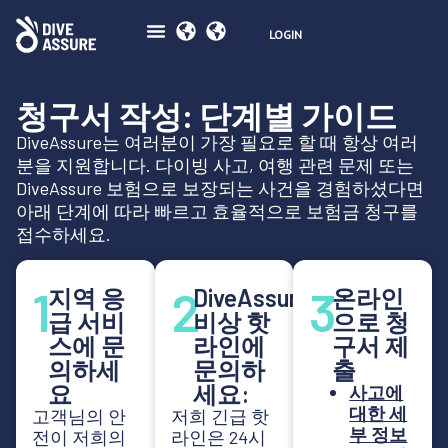
보험
안전
공동
회원 스토어
생태학
블로그북
문의하기
청구서 작성: 단계별 가이드
DiveAssure는 여러분이 가장 필요로 할 때 항상 여러
분을 지원합니다. 다이빙 사고, 여행 관련 문제 또는
DiveAssure 보험으로 보장되는 사건을 경험하셨다면
아래 단계에 따라 빠르고 효율적으로 보험금 청구를
접수하세요.
1
2
3
지역 응
DiveAssure
온라인
급 서비
비상 핫
으로 청
스에 문
라인에
구서 제
의하세
문의하
출
요
세요:
사고에
대한 세
고객님의 안
저희 긴급 핫
부 정보
전이 저희의
라인은 24시