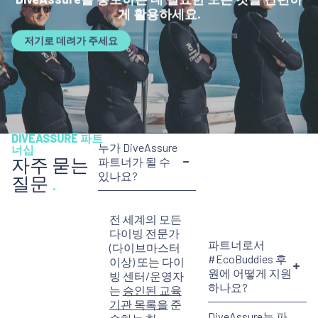
저기로 데려가 주세요
DIVEASSURE 파트
파트너로서
누가 DiveAssure
너십
자주 묻는
#EcoBuddies 후
파트너가 될 수
원에 어떻게 지원
있나요?
질문
.
하나요?
DiveAssure는 파
전 세계의 모든
트너에게 어떤 지
다이빙 전문가
원을 제공합니
(다이브마스터
까?
이상) 또는 다이
빙 센터/운영자
는
승인된 교육
다이브 센터/프
기관 목록을
준
로가 여러 교육