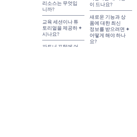
리소스는 무엇입
니까?
도움이 필요하면
누구에게 연락해
교육 세션이나 튜
야 하나요?
토리얼을 제공하
시나요?
기술적 문제를 보
고하거나 피드백
파트너 포털에 어
을 제공하려면 어
떻게 접속할 수
떻게 해야 합니
있나요? 그리고
까?
어떤 기능을 제공
하나요?
DiveAssure에 학
생을 추천하면 수
수료를 받을 수
있나요?
수수료와 커미션
을 어떻게 추적합
니까?