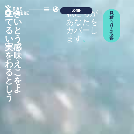
生き
私たちが
見
積
てい
あなたを
保険
安全性
パートナーシップ
会員制度
エコロジー
ブログブック
お問い合わせ
も
り
ると
カバーし
を
取
いう
ます
。
得
実感
を味
わえ
るこ
とを
しよ
う