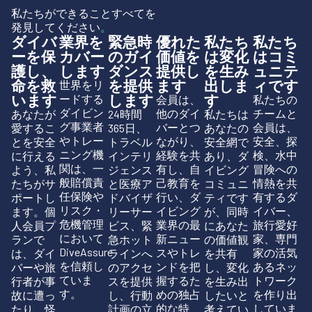
私たちができることすべてを
発見してください
。
ダイバ
業界を
緊急時
優れた
私たち
私たち
ーを保
カバー
のガイ
価値を
は変化
はコミ
護し、
します
ダンス
提供し
を生み
ュニテ
命を救
を提供
ます
出しま
ィです
世界をリ
います
します
す
ードする
会員は、
私たちの
ダイビン
他のダイ
チームと
あなたが
24時間
私たちは
グ事業者
バーとつ
会員は、
愛するこ
365日、
あなたの
やトレー
ながり、
安全、探
とを安全
トラベル
安全網で
ニング機
経験を共
検、水中
に行える
インテリ
あり、ダ
関は、一
有し、自
冒険への
よう、私
ジェンス
イビング
般賠償責
己教育を
情熱を共
たちがサ
と医療ア
コミュニ
任保険や
行い、ダ
有するダ
ポートし
ドバイザ
ティです
リスク・
イビング
イバー、
ます。個
リーサー
が、同時
危機管理
業界の最
旅行愛好
人会員プ
ビス、緊
にあなた
において
新ニュー
家、専門
ランで
急ホット
の価値観
DiveAssure
スやトレ
家の活気
は、ダイ
ラインへ
を共有
を信頼し
ンドを把
あるネッ
バーや旅
のアクセ
し、変化
ていま
握するた
トワーク
行者が事
スを提供
を生み出
す。
めの独占
を作り出
故に遭っ
し、行動
したいと
的な特
していま
たり、怪
計画の立
考えてい