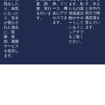
典、リソ
す。水上
我をした
案、調
ます。私
ース、機
と水中の
り、病気
整、実行
たちの環
会にアク
両方で帰
になった
を行いま
境保護活
セスでき
属意識を
り、安全
す。
動やサポ
ます。
育んでい
が脅かさ
ートして
ます。
れた場合
いるイニ
に、医
シアチブ
療、救
をご覧く
助、避難
ださい。
サービス
を提供し
ます。