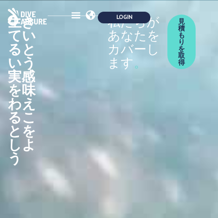
生き
私たちが
見
積
てい
あなたを
保険
安全性
パートナーシップ
会員制度
エコロジー
ブログブック
お問い合わせ
も
り
ると
カバーし
を
取
いう
ます
。
得
実感
を味
わえ
るこ
とを
しよ
う