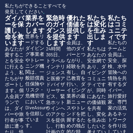
私たちができることすべてを
発見してください
。
ダイバ
業界を
緊急時
優れた
私たち
私たち
ーを保
カバー
のガイ
価値を
は変化
はコミ
護し、
します
ダンス
提供し
を生み
ュニテ
命を救
を提供
ます
出しま
ィです
世界をリ
います
します
す
ードする
会員は、
私たちの
ダイビン
他のダイ
チームと
あなたが
24時間
私たちは
グ事業者
バーとつ
会員は、
愛するこ
365日、
あなたの
やトレー
ながり、
安全、探
とを安全
トラベル
安全網で
ニング機
経験を共
検、水中
に行える
インテリ
あり、ダ
関は、一
有し、自
冒険への
よう、私
ジェンス
イビング
般賠償責
己教育を
情熱を共
たちがサ
と医療ア
コミュニ
任保険や
行い、ダ
有するダ
ポートし
ドバイザ
ティです
リスク・
イビング
イバー、
ます。個
リーサー
が、同時
危機管理
業界の最
旅行愛好
人会員プ
ビス、緊
にあなた
において
新ニュー
家、専門
ランで
急ホット
の価値観
DiveAssure
スやトレ
家の活気
は、ダイ
ラインへ
を共有
を信頼し
ンドを把
あるネッ
バーや旅
のアクセ
し、変化
ていま
握するた
トワーク
行者が事
スを提供
を生み出
す。
めの独占
を作り出
故に遭っ
し、行動
したいと
的な特
していま
たり、怪
計画の立
考えてい