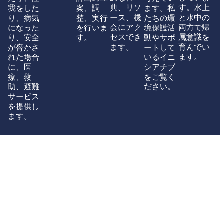
典、リソ
す。水上
我をした
案、調
ます。私
ース、機
と水中の
り、病気
整、実行
たちの環
会にアク
両方で帰
になった
を行いま
境保護活
セスでき
属意識を
り、安全
す。
動やサポ
ます。
育んでい
が脅かさ
ートして
ます。
れた場合
いるイニ
に、医
シアチブ
療、救
をご覧く
助、避難
ださい。
サービス
を提供し
ます。