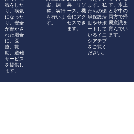
典、リソ
す。水上
我をした
案、調
ます。私
ース、機
と水中の
り、病気
整、実行
たちの環
会にアク
両方で帰
になった
を行いま
境保護活
セスでき
属意識を
り、安全
す。
動やサポ
ます。
育んでい
が脅かさ
ートして
ます。
れた場合
いるイニ
に、医
シアチブ
療、救
をご覧く
助、避難
ださい。
サービス
を提供し
ます。