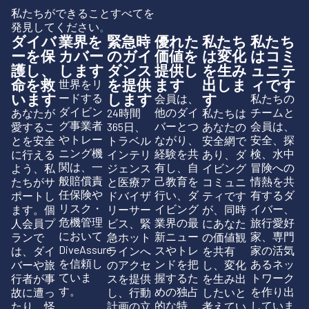
私たちができることすべてを
発見してください
。
ダイバ
業界を
緊急時
優れた
私たち
私たち
ーを保
カバー
のガイ
価値を
は変化
はコミ
護し、
します
ダンス
提供し
を生み
ュニテ
命を救
を提供
ます
出しま
ィです
世界をリ
います
します
す
ードする
会員は、
私たちの
ダイビン
他のダイ
チームと
あなたが
24時間
私たちは
グ事業者
バーとつ
会員は、
愛するこ
365日、
あなたの
やトレー
ながり、
安全、探
とを安全
トラベル
安全網で
ニング機
経験を共
検、水中
に行える
インテリ
あり、ダ
関は、一
有し、自
冒険への
よう、私
ジェンス
イビング
般賠償責
己教育を
情熱を共
たちがサ
と医療ア
コミュニ
任保険や
行い、ダ
有するダ
ポートし
ドバイザ
ティです
リスク・
イビング
イバー、
ます。個
リーサー
が、同時
危機管理
業界の最
旅行愛好
人会員プ
ビス、緊
にあなた
において
新ニュー
家、専門
ランで
急ホット
の価値観
DiveAssure
スやトレ
家の活気
は、ダイ
ラインへ
を共有
を信頼し
ンドを把
あるネッ
バーや旅
のアクセ
し、変化
ていま
握するた
トワーク
行者が事
スを提供
を生み出
す。
めの独占
を作り出
故に遭っ
し、行動
したいと
的な特
していま
たり、怪
計画の立
考えてい