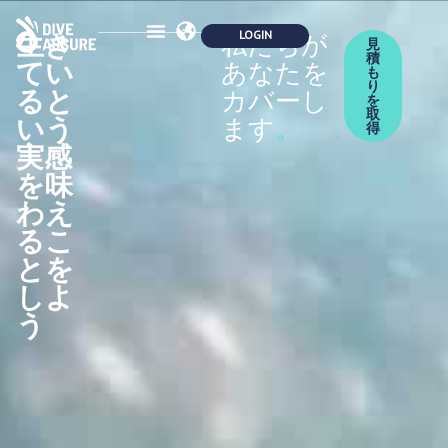
生き
私たちが
見
積
てい
あなたを
保険
安全性
パートナーシップ
会員制度
エコロジー
ブログブック
お問い合わせ
も
り
ると
カバーし
を
取
いう
ます
。
得
実感
を味
わえ
るこ
とを
しよ
う