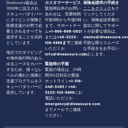
DiveAssure協会は
カスタマーサービス
保険金請求の手続き
1999年に設立され、
緊急時以外のお問い
ここをクリック
をク
スキューバダイバー
合わせは、営業時間
リックしてくださ
にダイビング保険と
午前9時から午後5時
い。保険金請求書の
医療支援の分野で必
まで、サポートチー
提出に関してサポー
要とされるすべてを
ム
+1-866-898-0921
トが必要な場合は、
提供することを目的
または
+49-3222-
claims@diveassure.co
としています。
109-5966まで
ご連絡
可能な限りスムーズ
いただくか、
な手続きをお手伝い
地元でのダイビング
info@diveassure.com。
いたします。
や海外旅行時のあら
ゆるニーズをカバー
緊急時の手順
するため、様々なレ
緊急の場合は、24時
ベルの優れた保険と
間365日対応の緊急
支援プログラムをス
ホットライン
+1-319-
キューバダイバーに
448-3483 / +49-
提供しています。
3222-109-5966
にお
電話いただくか、
emergency@diveassure.com
までメールでご連絡
ください。