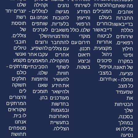
שלנו
ההכשרה
וקהילה
לשירותי
נהנים
מה שאתם
יוצרים יחד
המובילים
לצוללים –
המידע
מגישה
אוהבים.
רשת
בעולם
אנחנו גם
והייעוץ
להטבות
החברות
תוססת
בוחרים
שותפים
הרפואי
בלעדיות,
בדייבאשור
של
דייבאשור
לערכים
שלנו, כולל
משאבים
כוללת
צוללים,
לביטוח
שלך
מוקדי
והזדמנויות
שירותים
חובבי
אחריות
ורוצים
חירום עם
להתחבר
רפואיים,
טיולים
מקצועית,
להשפיע.
תכנון,
עם צוללים
חילוץ
ואנשי
ניהול
עקבו אחר
תיאום
אחרים
ופינוי
מקצוע
סיכונים
המאמצים
וביצוע
מהקהילה,
במקרה
מרתקים –
וטיפול
הסביבתיים
בשטח.
לשתף
של תאונה,
כולם
במצבי
שלנו,
חוויות,
פציעה,
חולקים
חירום.
והיוזמות
להעשיר
מחלה – או
תשוקה
שאנו
את הידע
כל מצב
לים
תומכים
ולהישאר
שמעמיד
והיצורים
בהן.
מעודכנים
את
המרתקים
בחדשות
הבטיחות
שקוראים
ובמגמות
שלך
לו בית.
האחרונות
בסכנה,
אנחנו
בתעשיית
במהלך
מטפחים
הצלילה.
צלילה או
תחושת
נסיעה