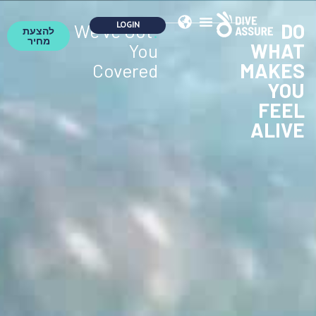
DO
We've Got
.
להצעת
מחיר
WHAT
You
MAKES
Covered
YOU
FEEL
ALIVE