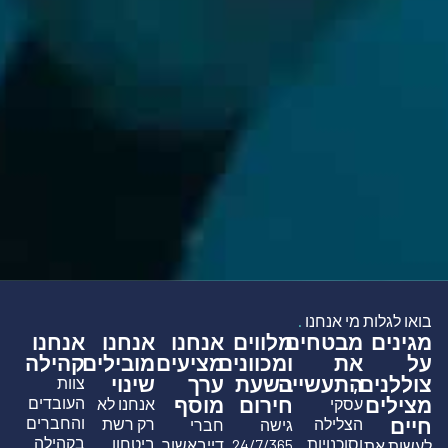
בואו לגלות מי אנחנו
.
מגינים
מבטחים
מלווים
אנחנו
אנחנו
אנחנו
על
את
ומכוונים
מציעים
מובילים
קהילה
צוללנים,
התעשייה
בשעת
ערך
שינוי
צוות
מצילים
חירום
מוסף
העובדים
עסקי
אנחנו לא
חיים
והחברים
הצלילה
רק רשת
גישה
חברי
בקהילה
וסוכנויות
ביטחון
24/7/365
דייבאשור
לעשות את