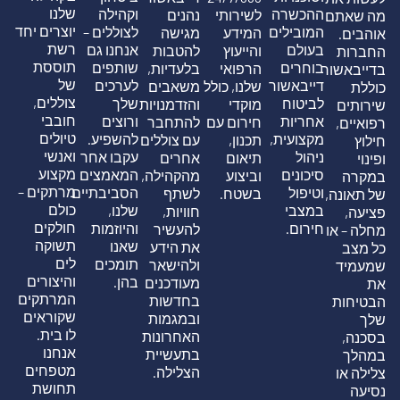
שלנו
ההכשרה
וקהילה
לשירותי
נהנים
מה שאתם
יוצרים יחד
המובילים
לצוללים –
המידע
מגישה
אוהבים.
רשת
בעולם
אנחנו גם
והייעוץ
להטבות
החברות
תוססת
בוחרים
שותפים
הרפואי
בלעדיות,
בדייבאשור
של
דייבאשור
לערכים
שלנו, כולל
משאבים
כוללת
צוללים,
לביטוח
שלך
מוקדי
והזדמנויות
שירותים
חובבי
אחריות
ורוצים
חירום עם
להתחבר
רפואיים,
טיולים
מקצועית,
להשפיע.
תכנון,
עם צוללים
חילוץ
ואנשי
ניהול
עקבו אחר
תיאום
אחרים
ופינוי
מקצוע
סיכונים
המאמצים
וביצוע
מהקהילה,
במקרה
מרתקים –
וטיפול
הסביבתיים
בשטח.
לשתף
של תאונה,
כולם
במצבי
שלנו,
חוויות,
פציעה,
חולקים
חירום.
והיוזמות
להעשיר
מחלה – או
תשוקה
שאנו
את הידע
כל מצב
לים
תומכים
ולהישאר
שמעמיד
והיצורים
בהן.
מעודכנים
את
המרתקים
בחדשות
הבטיחות
שקוראים
ובמגמות
שלך
לו בית.
האחרונות
בסכנה,
אנחנו
בתעשיית
במהלך
מטפחים
הצלילה.
צלילה או
תחושת
נסיעה