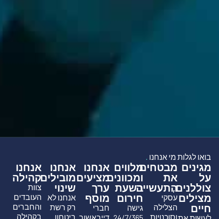
בואו לגלות מי אנחנו
.
מגינים
מבטחים
מלווים
אנחנו
אנחנו
אנחנו
על
את
ומכוונים
מציעים
מובילים
קהילה
צוללנים,
התעשייה
בשעת
ערך
שינוי
צוות
מצילים
חירום
מוסף
העובדים
עסקי
אנחנו לא
חיים
והחברים
הצלילה
רק רשת
גישה
חברי
בקהילה
וסוכנויות
ביטחון
24/7/365
דייבאשור
לעשות את