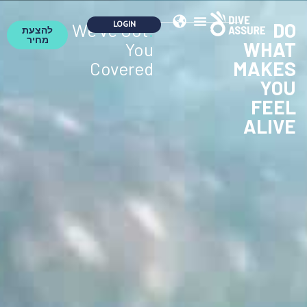
DO
We've Got
.
להצעת
מחיר
WHAT
You
MAKES
Covered
YOU
FEEL
ALIVE