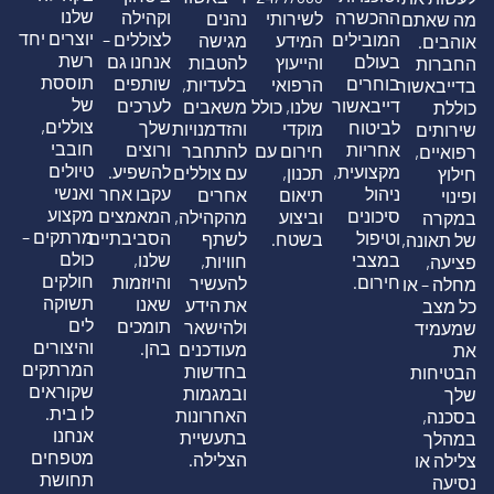
שלנו
ההכשרה
וקהילה
לשירותי
נהנים
מה שאתם
יוצרים יחד
המובילים
לצוללים –
המידע
מגישה
אוהבים.
רשת
בעולם
אנחנו גם
והייעוץ
להטבות
החברות
תוססת
בוחרים
שותפים
הרפואי
בלעדיות,
בדייבאשור
של
דייבאשור
לערכים
שלנו, כולל
משאבים
כוללת
צוללים,
לביטוח
שלך
מוקדי
והזדמנויות
שירותים
חובבי
אחריות
ורוצים
חירום עם
להתחבר
רפואיים,
טיולים
מקצועית,
להשפיע.
תכנון,
עם צוללים
חילוץ
ואנשי
ניהול
עקבו אחר
תיאום
אחרים
ופינוי
מקצוע
סיכונים
המאמצים
וביצוע
מהקהילה,
במקרה
מרתקים –
וטיפול
הסביבתיים
בשטח.
לשתף
של תאונה,
כולם
במצבי
שלנו,
חוויות,
פציעה,
חולקים
חירום.
והיוזמות
להעשיר
מחלה – או
תשוקה
שאנו
את הידע
כל מצב
לים
תומכים
ולהישאר
שמעמיד
והיצורים
בהן.
מעודכנים
את
המרתקים
בחדשות
הבטיחות
שקוראים
ובמגמות
שלך
לו בית.
האחרונות
בסכנה,
אנחנו
בתעשיית
במהלך
מטפחים
הצלילה.
צלילה או
תחושת
נסיעה