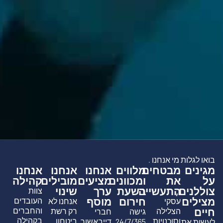
בואו לגלות מי אנחנו
.
מגינים
מבטחים
מלווים
אנחנו
אנחנו
אנחנו
על
את
ומכוונים
מציעים
מובילים
קהילה
צוללנים,
התעשייה
בשעת
ערך
שינוי
צוות
מצילים
חירום
מוסף
העובדים
עסקי
אנחנו לא
חיים
והחברים
הצלילה
רק רשת
גישה
חברי
בקהילה
וסוכנויות
ביטחון
24/7/365
דייבאשור
לעשות את