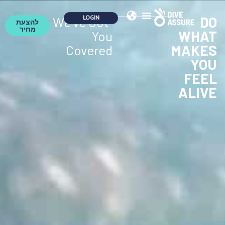
DO
We've Got
.
להצעת
מחיר
WHAT
You
MAKES
Covered
YOU
FEEL
ALIVE