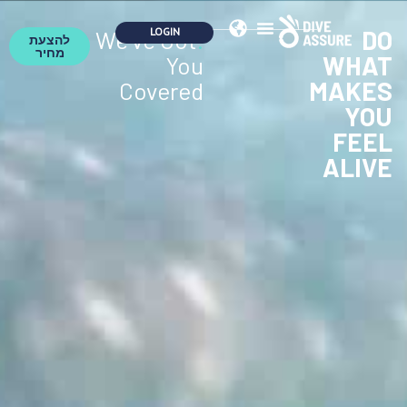
DO
We've Got
.
להצעת
מחיר
WHAT
You
MAKES
Covered
YOU
FEEL
ALIVE