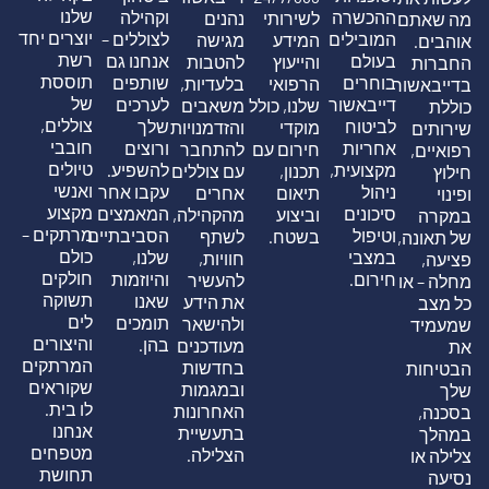
שלנו
ההכשרה
וקהילה
לשירותי
נהנים
מה שאתם
יוצרים יחד
המובילים
לצוללים –
המידע
מגישה
אוהבים.
רשת
בעולם
אנחנו גם
והייעוץ
להטבות
החברות
תוססת
בוחרים
שותפים
הרפואי
בלעדיות,
בדייבאשור
של
דייבאשור
לערכים
שלנו, כולל
משאבים
כוללת
צוללים,
לביטוח
שלך
מוקדי
והזדמנויות
שירותים
חובבי
אחריות
ורוצים
חירום עם
להתחבר
רפואיים,
טיולים
מקצועית,
להשפיע.
תכנון,
עם צוללים
חילוץ
ואנשי
ניהול
עקבו אחר
תיאום
אחרים
ופינוי
מקצוע
סיכונים
המאמצים
וביצוע
מהקהילה,
במקרה
מרתקים –
וטיפול
הסביבתיים
בשטח.
לשתף
של תאונה,
כולם
במצבי
שלנו,
חוויות,
פציעה,
חולקים
חירום.
והיוזמות
להעשיר
מחלה – או
תשוקה
שאנו
את הידע
כל מצב
לים
תומכים
ולהישאר
שמעמיד
והיצורים
בהן.
מעודכנים
את
המרתקים
בחדשות
הבטיחות
שקוראים
ובמגמות
שלך
לו בית.
האחרונות
בסכנה,
אנחנו
בתעשיית
במהלך
מטפחים
הצלילה.
צלילה או
תחושת
נסיעה