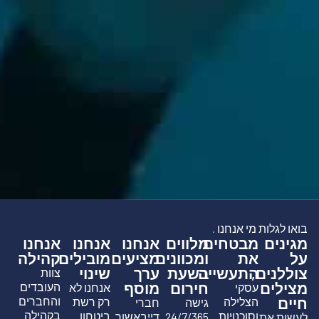
בואו לגלות מי אנחנו
.
מגינים
מבטחים
מלווים
אנחנו
אנחנו
אנחנו
על
את
ומכוונים
מציעים
מובילים
קהילה
צוללנים,
התעשייה
בשעת
ערך
שינוי
צוות
מצילים
חירום
מוסף
העובדים
עסקי
אנחנו לא
חיים
והחברים
הצלילה
רק רשת
גישה
חברי
בקהילה
וסוכנויות
ביטחון
24/7/365
דייבאשור
לעשות את