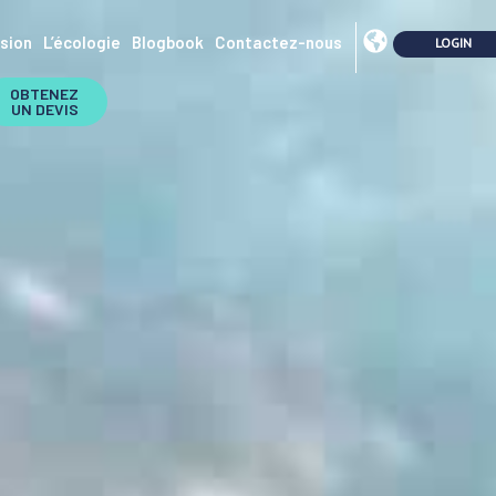
sion
L’écologie
Blogbook
Contactez-nous
OBTENEZ
UN DEVIS