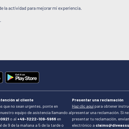
de la actividad para mejorar mi experiencia.
.
tención al cliente
Presentar una reclamación
s que no sean urgentes, ponte en
Haz clic aquí
para obtener instr
nuestro equipo de asistencia llamando al
presentar una reclamación. Si n
-0921
o al
+49-3222-109-5966
en
presentar tu reclamación, envía
l de 9 de la mañana a 5 de la tarde o
electrónico a
claims@diveassu