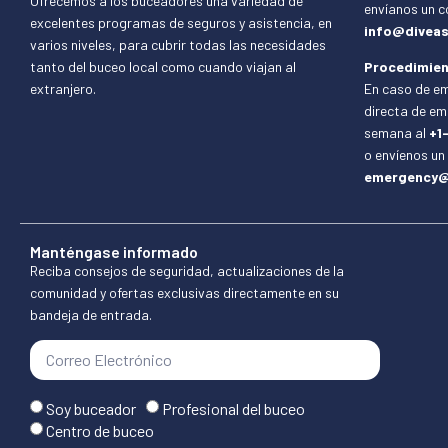
Ofrecemos a los buceadores una variedad de
envíanos un c
excelentes programas de seguros y asistencia, en
info@diveas
varios niveles, para cubrir todas las necesidades
tanto del buceo local como cuando viajan al
Procedimien
extranjero.
En caso de em
directa de eme
semana al
+1
o envíenos un
emergency@
Manténgase informado
Reciba consejos de seguridad, actualizaciones de la
comunidad y ofertas exclusivas directamente en su
bandeja de entrada.
Soy buceador
Profesional del buceo
Centro de buceo