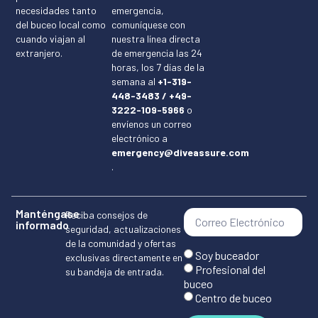
necesidades tanto
emergencia,
del buceo local como
comuníquese con
cuando viajan al
nuestra línea directa
extranjero.
de emergencia las 24
horas, los 7 días de la
semana al
+1-319-
448-3483 / +49-
3222-109-5966
o
envíenos un correo
electrónico a
emergency@diveassure.com
.
Manténgase
Reciba consejos de
informado
seguridad, actualizaciones
de la comunidad y ofertas
Soy buceador
exclusivas directamente en
Profesional del
su bandeja de entrada.
buceo
Centro de buceo