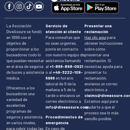
La Asociación
Servicio de
Presentar una
DiveAssure se fundó
atención al cliente
reclamación
en 1999 con el
Para consultas que
Haz clic aquí
para
objetivo de
no sean urgentes,
obtener instrucciones
proporcionar a los
ponte en contacto
sobre cómo
buceadores todo lo
con nuestro equipo de
presentar una
que puedan necesitar
asistencia llamando
reclamación. Si
en el área de seguros
al
+1-866-898-0921
necesitas ayuda para
de buceo y asistencia
o al
+49-3222-109-
presentar tu
médica.
5966
en horario
reclamación,
laboral de 9 de la
envíanos un correo
Ofrecemos a los
mañana a 5 de la
electrónico a
buceadores una
tarde o envíanos un
claims@diveassure.co
variedad de
correo electrónico a
Estamos aquí para
excelentes
info@diveassure.com.
ayudarte a que el
programas de
proceso sea lo más
seguros y asistencia,
Procedimientos de
sencillo posible.
en varios niveles,
emergencia
para cubrir todas las
En caso de