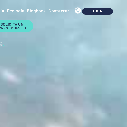
ía
Ecología
Blogbook
Contactar
SOLICITA UN
PRESUPUESTO
s
.