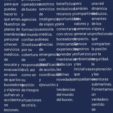
pero
una red
beneficios
para que
nuestros
operadores
también
dinámica
exclusivos,
puedas
servicios
de buceo
compartimos
de buzos,
recursos y
hacer lo
de
y
tus
amantes
oportunidades
que amas.
inteligencia
agencias
valores y
de los
para
Nuestros
de viajes y
de
queremos
viajes y
conectarse
planes de
asesoría
formación
generar un
profesionale
con otros
membresía
médica,
del mundo
impacto.
que
buceadores,
personal
líneas
confían en
Conoce
comparten
intercambiar
ofrecen
directas
DiveAssure
nuestros
la pasión
experiencias,
servicios
de
por su
esfuerzos
por la
aprender y
médicos,
emergencia
cobertura
ambientales
seguridad,
mantenerse
de
con
de
y las
la
al día con
rescate y
planificación
responsabilidad
iniciativas
exploración
las
evacuación
de acción,
civil, así
que
y las
últimas
en caso
coordinación
como en
respaldamos.
aventuras
novedades
de que los
y
su
submarinas.
y
buceadores
ejecución.
gestión
Fomentamo
tendencias
y viajeros
de riesgos
un
del mundo
sufran un
y
verdadero
del buceo.
accidente,
situaciones
sentido
se
de crisis.
de
lesionen,