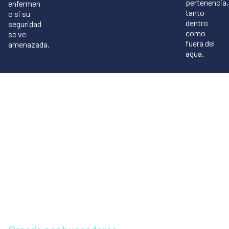
pertenencia,
enfermen
tanto
o si su
dentro
seguridad
como
se ve
fuera del
amenazada.
agua.