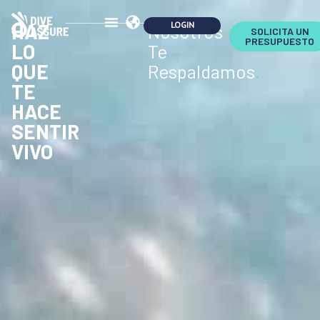
HAZ
Nosotros
SOLICITA UN
PRESUPUESTO
LO
Te
QUE
Respaldamos
.
TE
HACE
SENTIR
VIVO